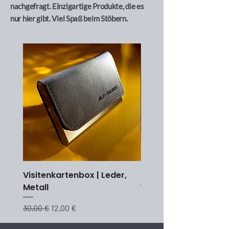
nachgefragt. Einzigartige Produkte, die es
nur hier gibt. Viel Spaß beim Stöbern.
Visitenkartenbox | Leder,
Tasse
Metall
Preis
2,00 €
Standardpreis
Sale-Preis
30,00 €
12,00 €