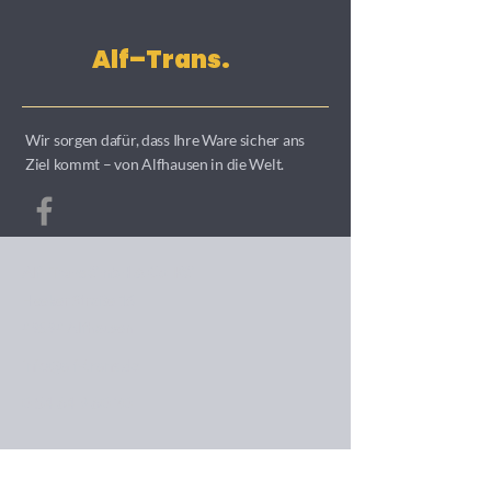
Alf–Trans.
Wir sorgen dafür, dass Ihre Ware sicher ans
Ziel kommt – von Alfhausen in die Welt.
Alf–Trans GmbH & Co. KG
Heeker Straße 16
49594 Alfhausen
info@alf-trans.de
0 54 64 9 60 20
In Verbindung bleiben?